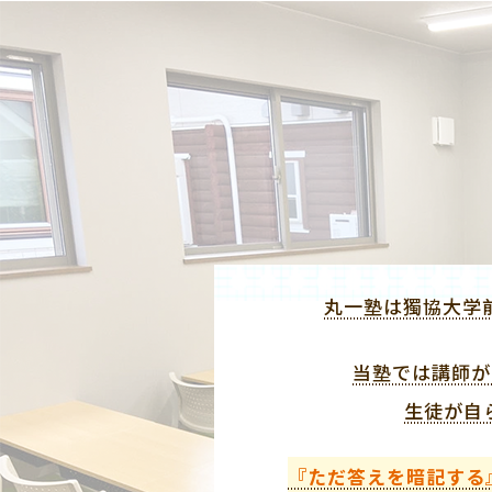
丸一塾は獨協大学
当塾では講師が
生徒が自
『ただ答えを暗記する